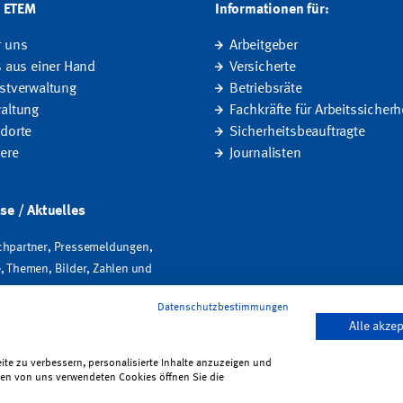
G ETEM
Informationen für:
r uns
Arbeitgeber
s aus einer Hand
Versicherte
stverwaltung
Betriebsräte
altung
Fachkräfte für Arbeitssicherh
dorte
Sicherheitsbeauftragte
iere
Journalisten
se / Aktuelles
hpartner, Pressemeldungen,
, Themen, Bilder, Zahlen und
Datenschutzbestimmungen
Alle akzep
klärung zur Barrierefreiheit
·
Bildrechte
·
Kontakt
te zu verbessern, personalisierte Inhalte anzuzeigen und
 den von uns verwendeten Cookies öffnen Sie die