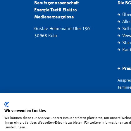
Berufsgenossenschaft
Die B
Energie Textil Elektro
Übe
Medienerzeugnisse
Alle
Gustav-Heinemann-Ufer 130
Selb
50968 Köln
Verw
Stan
Karr
Pres
Ansprec
Termine
Fakten
Wir verwenden Cookies
Impressum
·
Datenschutz
·
Satzung
·
Sitemap
·
Er
Wir können diese zur Analyse unserer Besucherdaten platzieren, um unsere Websei
Ihnen ein großartiges Webseiten-Erlebnis zu bieten. Für weitere Informationen zu
Einstellungen.