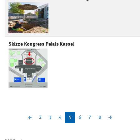
Skizze Kongress Palais Kassel
(current)
2
3
4
5
6
7
8