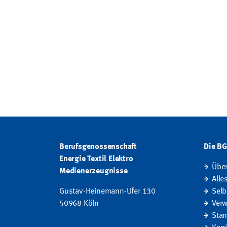
Berufsgenossenschaft
Die B
Energie Textil Elektro
Übe
Medienerzeugnisse
Alle
Gustav-Heinemann-Ufer 130
Selb
50968 Köln
Verw
Stan