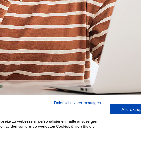
Datenschutzbestimmungen
Alle akze
nnen wir besser machen? Sagen Sie es uns.
seite zu verbessern, personalisierte Inhalte anzuzeigen
onen zu den von uns verwendeten Cookies öffnen Sie die