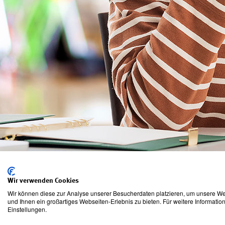
Wie gefällt Ihnen unser Serviceportal Meine BG ETEM? Was kö
Wir verwenden Cookies
Wir können diese zur Analyse unserer Besucherdaten platzieren, um unsere Web
Nein
Ja, gerne→
und Ihnen ein großartiges Webseiten-Erlebnis zu bieten. Für weitere Informati
Einstellungen.
Nicht erneut fragen