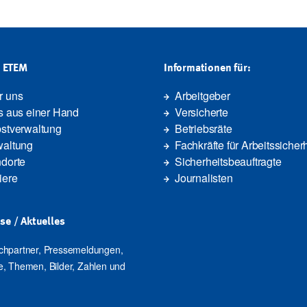
G ETEM
Informationen für:
r uns
Arbeitgeber
s aus einer Hand
Versicherte
stverwaltung
Betriebsräte
waltung
Fachkräfte für Arbeitssicherh
dorte
Sicherheitsbeauftragte
iere
Journalisten
se / Aktuelles
chpartner, Pressemeldungen,
, Themen, Bilder, Zahlen und