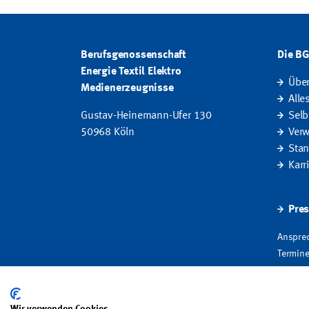
Berufsgenossenschaft
Die B
Energie Textil Elektro
Übe
Medienerzeugnisse
Alle
Gustav-Heinemann-Ufer 130
Selb
50968 Köln
Verw
Stan
Karr
Pres
Ansprec
Termine
Fakten