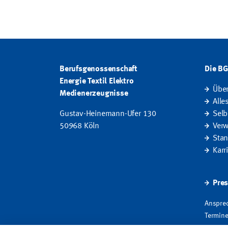
Berufsgenossenschaft
Die B
Energie Textil Elektro
Übe
Medienerzeugnisse
Alle
Gustav-Heinemann-Ufer 130
Selb
50968 Köln
Verw
Stan
Karr
Pres
Ansprec
Termine
Fakten