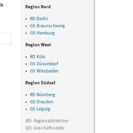
ch
Region Nord
RD Berlin
GS Braunschweig
GS Hamburg
Region West
RD Köln
GS Düsseldorf
GS Wiesbaden
Region Südost
RD Nürnberg
GS Dresden
GS Leipzig
RD: Regionaldirektion
GS: Geschäftsstelle