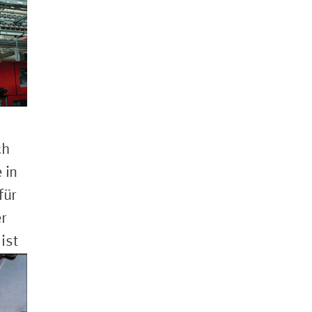
ch
 in
für
r
ist