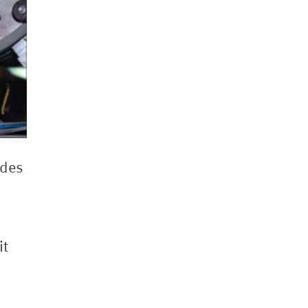
 des
it