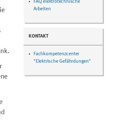
FAQ elektrotechnische
Arbeiten
ie
s
KONTAKT
unk.
Fachkompetenzcenter
"Elektrische Gefährdungen"
r
ene
e
nd