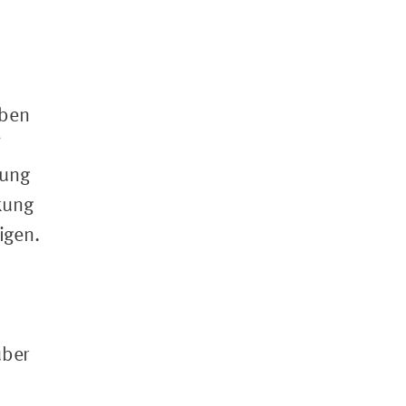
üben
i
kung
kung
igen.
über