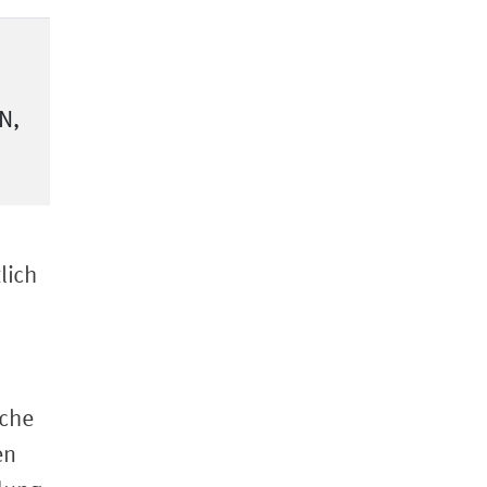
N,
lich
sche
en