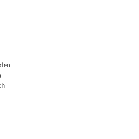
.
 den
n
ch