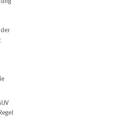
dung
 der
g
ie
DGUV
Regel