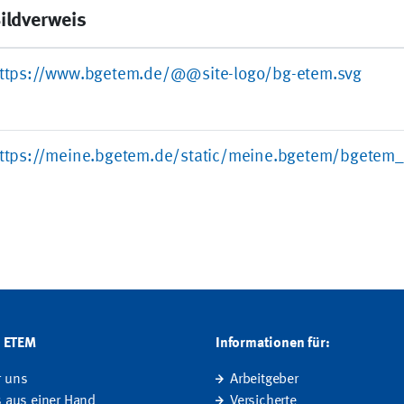
ildverweis
ttps://www.bgetem.de/@@site-logo/bg-etem.svg
ttps://meine.bgetem.de/static/meine.bgetem/bgetem_
G ETEM
Informationen für:
r uns
Arbeitgeber
s aus einer Hand
Versicherte