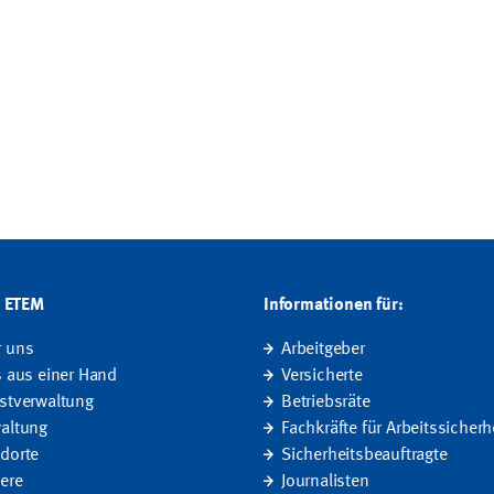
G ETEM
Informationen für:
r uns
Arbeitgeber
s aus einer Hand
Versicherte
stverwaltung
Betriebsräte
altung
Fachkräfte für Arbeitssicherh
dorte
Sicherheitsbeauftragte
iere
Journalisten