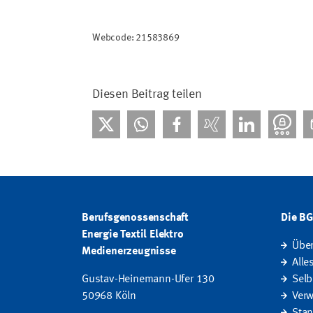
Webcode: 21583869
Diesen Beitrag teilen
Berufsgenossenschaft
Die B
Energie Textil Elektro
Übe
Medienerzeugnisse
Alle
Gustav-Heinemann-Ufer 130
Selb
50968 Köln
Verw
Stan