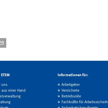
G ETEM
Informationen für:
r uns
Arbeitgeber
s aus einer Hand
Versicherte
stverwaltung
Betriebsräte
altung
Fachkräfte für Arbeitssicherh
dorte
Sicherheitsbeauftragte