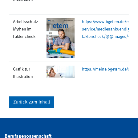
Arbeitsschutz-
https://www.bgetem.de/medie
Mythen im
service/medienankuendigunge
Faktencheck
faktencheck/@@images/4b298
Grafik zur
https://meine.bgetem.de/stat
Illustration
Zurück zum Inhalt
Berufsgenossenschaft