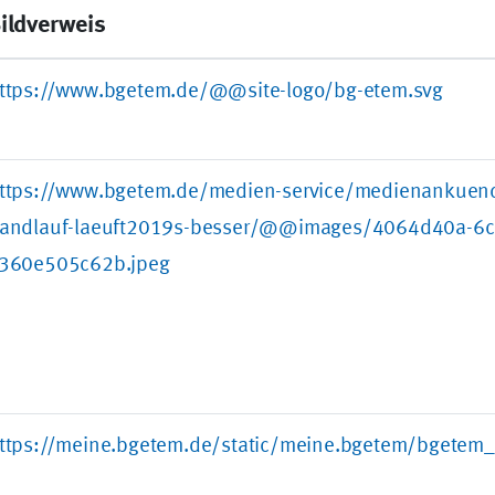
ildverweis
ttps://www.bgetem.de/@@site-logo/bg-etem.svg
ttps://www.bgetem.de/medien-service/medienankuen
andlauf-laeuft2019s-besser/@@images/4064d40a-6c
360e505c62b.jpeg
ttps://meine.bgetem.de/static/meine.bgetem/bgetem_