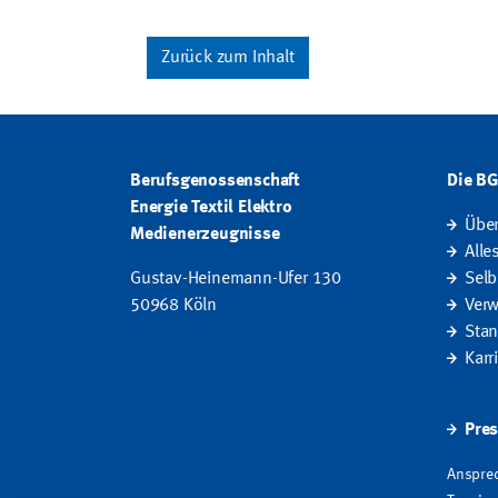
Zurück zum Inhalt
Berufsgenossenschaft
Die B
Energie Textil Elektro
Übe
Medienerzeugnisse
Alle
Gustav-Heinemann-Ufer 130
Selb
50968 Köln
Verw
Stan
Karr
Pres
Ansprec