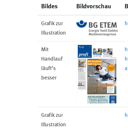
Bildes
Bildvorschau
B
Grafik zur
h
Illustration
Mit
h
Handlauf
h
läuft’s
a
besser
Grafik zur
h
Illustration