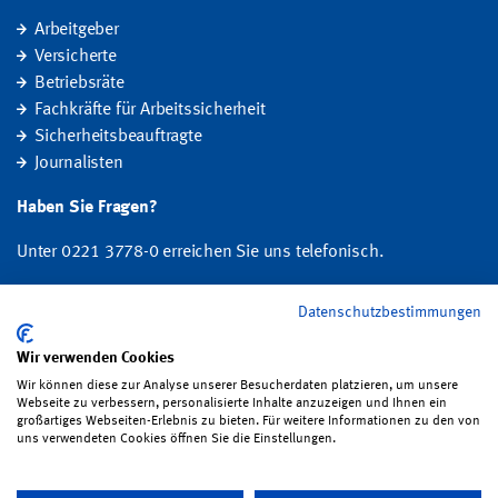
Arbeitgeber
Versicherte
Betriebsräte
Fachkräfte für Arbeitssicherheit
Sicherheitsbeauftragte
Journalisten
Haben Sie Fragen?
Unter 0221 3778-0 erreichen Sie uns telefonisch.
Hier finden Sie Ihre Ansprechperson für Rehabilitation und
Datenschutzbestimmungen
Entschädigung, Prävention sowie Fragen zu Mitgliedschaft und Beitrag.
Wir verwenden Cookies
Folgen Sie uns:
Wir können diese zur Analyse unserer Besucherdaten platzieren, um unsere
Webseite zu verbessern, personalisierte Inhalte anzuzeigen und Ihnen ein
großartiges Webseiten-Erlebnis zu bieten. Für weitere Informationen zu den von
uns verwendeten Cookies öffnen Sie die Einstellungen.
Impressum
·
Datenschutz
·
Satzung
·
Sitemap
·
Erklärung zur