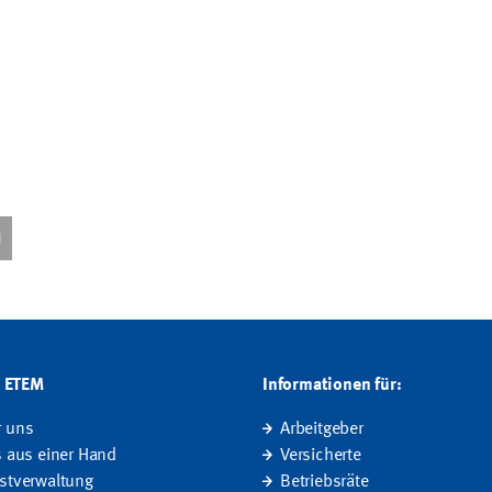
G ETEM
Informationen für:
r uns
Arbeitgeber
s aus einer Hand
Versicherte
stverwaltung
Betriebsräte