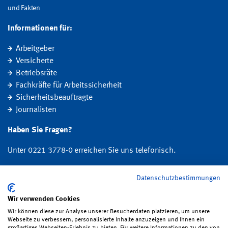
und Fakten
Informationen für:
Arbeitgeber
Versicherte
Betriebsräte
Fachkräfte für Arbeitssicherheit
Sicherheitsbeauftragte
Journalisten
Haben Sie Fragen?
Unter 0221 3778-0 erreichen Sie uns telefonisch.
Hier finden Sie Ihre Ansprechperson für Rehabilitation und
Datenschutzbestimmungen
Entschädigung, Prävention sowie Fragen zu Mitgliedschaft und Beitrag.
Wir verwenden Cookies
Folgen Sie uns:
Wir können diese zur Analyse unserer Besucherdaten platzieren, um unsere
Webseite zu verbessern, personalisierte Inhalte anzuzeigen und Ihnen ein