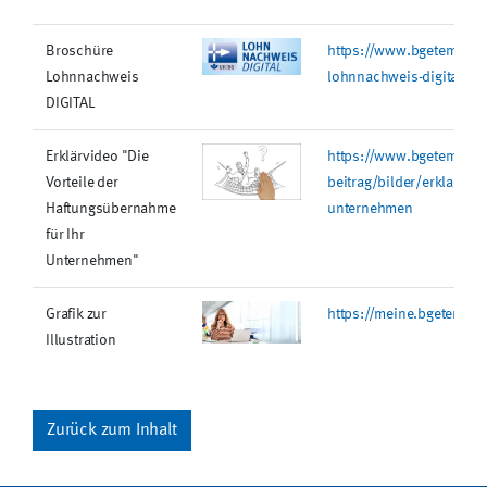
Broschüre
https://www.bgetem.de/r
Lohnnachweis
lohnnachweis-digital
DIGITAL
Erklärvideo "Die
https://www.bgetem.de/r
Vorteile der
beitrag/bilder/erklaervi
Haftungsübernahme
unternehmen
für Ihr
Unternehmen"
Grafik zur
https://meine.bgetem.de
Illustration
Zurück zum Inhalt