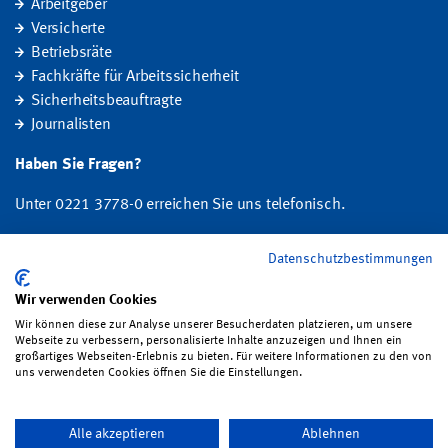
Arbeitgeber
Versicherte
Betriebsräte
Fachkräfte für Arbeitssicherheit
Sicherheitsbeauftragte
Journalisten
Haben Sie Fragen?
Unter 0221 3778-0 erreichen Sie uns telefonisch.
Hier finden Sie Ihre Ansprechperson für Rehabilitation und
Datenschutzbestimmungen
Entschädigung, Prävention sowie Fragen zu Mitgliedschaft und Beitrag.
Wir verwenden Cookies
Folgen Sie uns:
Wir können diese zur Analyse unserer Besucherdaten platzieren, um unsere
Webseite zu verbessern, personalisierte Inhalte anzuzeigen und Ihnen ein
großartiges Webseiten-Erlebnis zu bieten. Für weitere Informationen zu den von
uns verwendeten Cookies öffnen Sie die Einstellungen.
Impressum
·
Datenschutz
·
Satzung
·
Sitemap
·
Erklärung zur
Alle akzeptieren
Ablehnen
Barrierefreiheit
·
Bildrechte
·
Kontakt