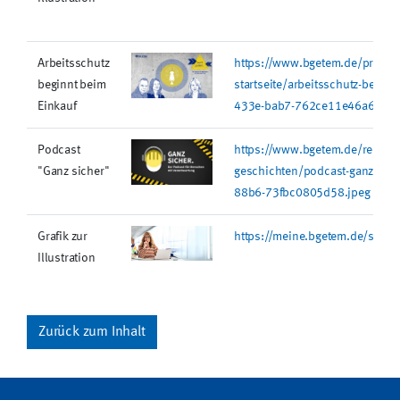
Arbeitsschutz
https://www.bgetem.de/presse-
beginnt beim
startseite/arbeitsschutz-begi
Einkauf
433e-bab7-762ce11e46a6.jpe
Podcast
https://www.bgetem.de/redakti
"Ganz sicher"
geschichten/podcast-ganz-si
88b6-73fbc0805d58.jpeg
Grafik zur
https://meine.bgetem.de/stati
Illustration
Zurück zum Inhalt