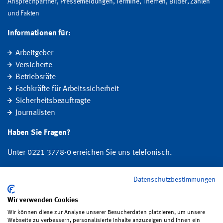
Ansprechpartner, Pressemeldungen, Termine, Themen, Bilder, Zahlen
und Fakten
Informationen für:
Arbeitgeber
Versicherte
Betriebsräte
Fachkräfte für Arbeitssicherheit
Sicherheitsbeauftragte
Journalisten
Haben Sie Fragen?
Unter 0221 3778-0 erreichen Sie uns telefonisch.
Hier finden Sie Ihre Ansprechperson für Rehabilitation und
Datenschutzbestimmungen
Entschädigung, Prävention sowie Fragen zu Mitgliedschaft und Beitrag.
Wir verwenden Cookies
Folgen Sie uns:
Wir können diese zur Analyse unserer Besucherdaten platzieren, um unsere
Webseite zu verbessern, personalisierte Inhalte anzuzeigen und Ihnen ein