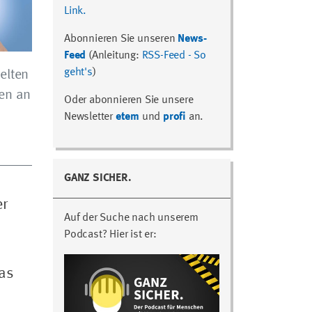
Link.
Abonnieren Sie unseren
News-
Feed
(Anleitung:
RSS-Feed - So
geht's
)
elten
en an
Oder abonnieren Sie unsere
Newsletter
etem
und
profi
an.
GANZ SICHER.
er
Auf der Suche nach unserem
Podcast? Hier ist er:
Das