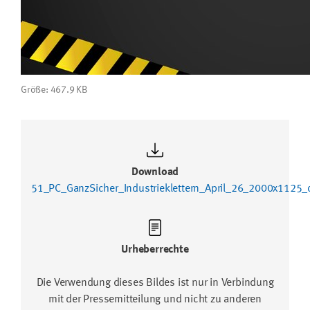
Click um das Bild in voller Größe anzuzeigen…
Größe: 467.9 KB
Download
51_PC_GanzSicher_Industrieklettern_April_26_2000x1125_
Urheberrechte
Die Verwendung dieses Bildes ist nur in Verbindung
mit der Pressemitteilung und nicht zu anderen