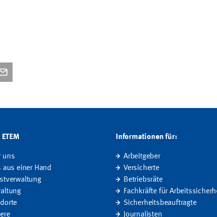
G ETEM
Informationen für:
r uns
Arbeitgeber
s aus einer Hand
Versicherte
stverwaltung
Betriebsräte
altung
Fachkräfte für Arbeitssicherh
dorte
Sicherheitsbeauftragte
iere
Journalisten