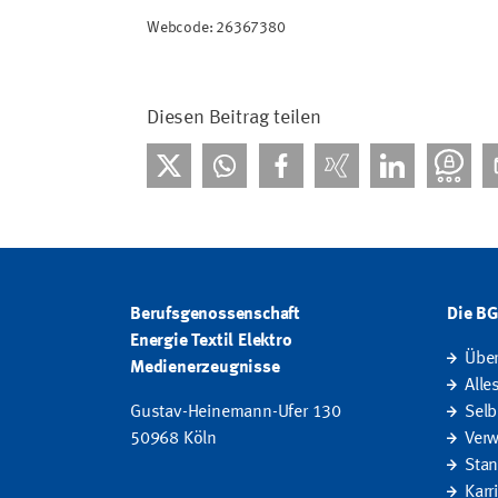
Webcode: 26367380
Diesen Beitrag teilen
Berufsgenossenschaft
Die B
Energie Textil Elektro
Übe
Medienerzeugnisse
Alle
Gustav-Heinemann-Ufer 130
Selb
50968 Köln
Verw
Stan
Karr