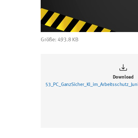
Click um das Bild in voller Größe anzuzei
Größe: 493.8 KB
Download
53_PC_GanzSicher_KI_im_Arbeitsschutz_Ju