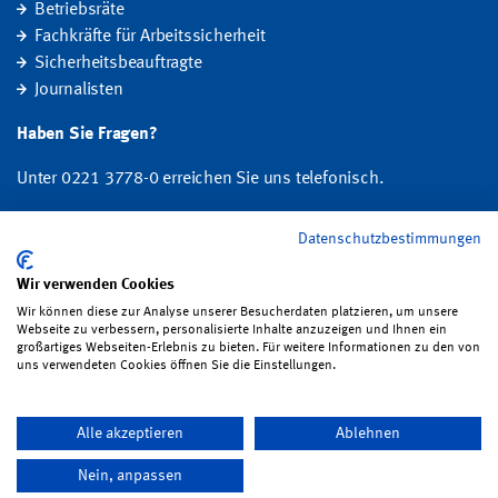
Betriebsräte
Fachkräfte für Arbeitssicherheit
Sicherheitsbeauftragte
Journalisten
Haben Sie Fragen?
Unter 0221 3778-0 erreichen Sie uns telefonisch.
Hier finden Sie Ihre Ansprechperson für Rehabilitation und
Datenschutzbestimmungen
Entschädigung, Prävention sowie Fragen zu Mitgliedschaft und Beitrag.
Wir verwenden Cookies
Folgen Sie uns:
Wir können diese zur Analyse unserer Besucherdaten platzieren, um unsere
Webseite zu verbessern, personalisierte Inhalte anzuzeigen und Ihnen ein
großartiges Webseiten-Erlebnis zu bieten. Für weitere Informationen zu den von
uns verwendeten Cookies öffnen Sie die Einstellungen.
Impressum
·
Datenschutz
·
Satzung
·
Sitemap
·
Erklärung zur
Alle akzeptieren
Ablehnen
Barrierefreiheit
·
Bildrechte
·
Kontakt
Nein, anpassen