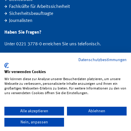
Fachkräfte für Arbeitssicherheit
Sicherheitsbeauftragte
Journalisten
Haben Sie Fragen?
Unter 0221 3778-0 erreichen Sie uns telefonisch.
Hier finden Sie Ihre Ansprechperson für Rehabilitation und
Datenschutzbestimmungen
Entschädigung, Prävention sowie Fragen zu Mitgliedschaft und Beitrag.
Wir verwenden Cookies
Folgen Sie uns:
Wir können diese zur Analyse unserer Besucherdaten platzieren, um unsere
Webseite zu verbessern, personalisierte Inhalte anzuzeigen und Ihnen ein
großartiges Webseiten-Erlebnis zu bieten. Für weitere Informationen zu den von
uns verwendeten Cookies öffnen Sie die Einstellungen.
Impressum
·
Datenschutz
·
Satzung
·
Sitemap
·
Erklärung zur
Alle akzeptieren
Ablehnen
Barrierefreiheit
·
Bildrechte
·
Kontakt
Nein, anpassen