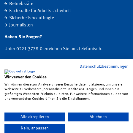
Betriebsräte
Fachkräfte für Arbeitssicherheit
Sicherheitsbeauftragte
Journalisten
Haben Sie Fragen?
Unter 0221 3778-0 erreichen Sie uns telefonisch.
Hier finden Sie Ihre Ansprechperson für Rehabilitation und
Datenschutzbestimmungen
Entschädigung, Prävention sowie Fragen zu Mitgliedschaft und Beitrag.
Wir verwenden Cookies
Folgen Sie uns:
Wir können diese zur Analyse unserer Besucherdaten platzieren, um unsere
Webseite zu verbessern, personalisierte Inhalte anzuzeigen und Ihnen ein
großartiges Webseiten-Erlebnis zu bieten. Für weitere Informationen zu den von
uns verwendeten Cookies öffnen Sie die Einstellungen.
Impressum
·
Datenschutz
·
Satzung
·
Sitemap
·
Erklärung zur
Alle akzeptieren
Ablehnen
Barrierefreiheit
·
Bildrechte
·
Kontakt
Nein, anpassen