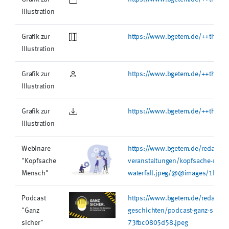
Illustration
Grafik zur
https://www.bgetem.de/++theme
Illustration
Grafik zur
https://www.bgetem.de/++theme
Illustration
Grafik zur
https://www.bgetem.de/++theme
Illustration
Webinare
https://www.bgetem.de/redaktion
"Kopfsache
veranstaltungen/kopfsache-mens
Mensch"
waterfall.jpeg/@@images/1b93
Podcast
https://www.bgetem.de/redaktion
"Ganz
geschichten/podcast-ganz-sich
sicher"
73fbc0805d58.jpeg