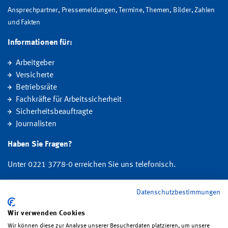
Ansprechpartner, Pressemeldungen, Termine, Themen, Bilder, Zahlen
und Fakten
Informationen für:
Arbeitgeber
Versicherte
Betriebsräte
Fachkräfte für Arbeitssicherheit
Sicherheitsbeauftragte
Journalisten
Haben Sie Fragen?
Unter 0221 3778-0 erreichen Sie uns telefonisch.
Hier finden Sie Ihre Ansprechperson für Rehabilitation und
Datenschutzbestimmungen
Entschädigung, Prävention sowie Fragen zu Mitgliedschaft und Beitrag.
Wir verwenden Cookies
Wir können diese zur Analyse unserer Besucherdaten platzieren, um unsere
Folgen Sie uns: