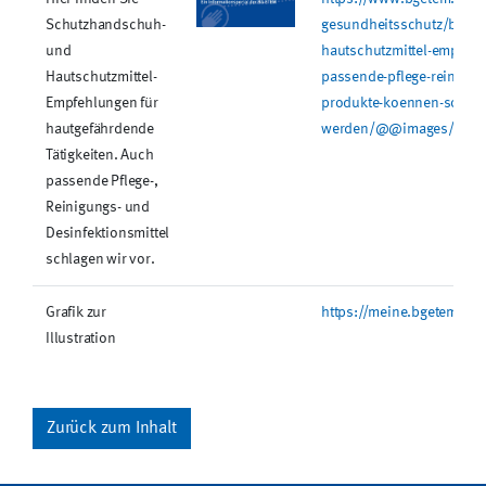
Schutzhandschuh-
gesundheitsschutz/bilder
und
hautschutzmittel-empfehl
Hautschutzmittel-
passende-pflege-reinigung
Empfehlungen für
produkte-koennen-sofort-
hautgefährdende
werden/@@images/imag
Tätigkeiten. Auch
passende Pflege-,
Reinigungs- und
Desinfektionsmittel
schlagen wir vor.
Grafik zur
https://meine.bgetem.de
Illustration
Zurück zum Inhalt