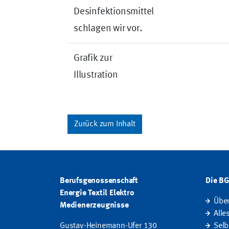
Desinfektionsmittel
schlagen wir vor.
Grafik zur
Illustration
Zurück zum Inhalt
Berufsgenossenschaft
Die B
Energie Textil Elektro
Übe
Medienerzeugnisse
Alle
Gustav-Heinemann-Ufer 130
Selb