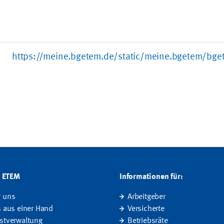
https://meine.bgetem.de/static/meine.bgetem/bge
G ETEM
Informationen für:
r uns
Arbeitgeber
s aus einer Hand
Versicherte
stverwaltung
Betriebsräte