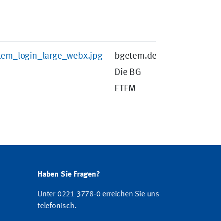
tem_login_large_webx.jpg
bgetem.de -
Die BG
ETEM
Haben Sie Fragen?
Unter 0221 3778-0 erreichen Sie uns
telefonisch.