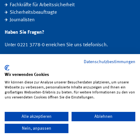
Fachkräfte für Arbeitssicherheit
Sicherheitsbeauftragte
Journalisten
Haben Sie Fragen?
Unter 0221 3778-0 erreichen Sie uns telefonisch.
Hier finden Sie Ihre Ansprechperson für Rehabilitation und
Datenschutzbestimmungen
Entschädigung, Prävention sowie Fragen zu Mitgliedschaft und Beitrag.
Wir verwenden Cookies
Folgen Sie uns:
Wir können diese zur Analyse unserer Besucherdaten platzieren, um unsere
Webseite zu verbessern, personalisierte Inhalte anzuzeigen und Ihnen ein
großartiges Webseiten-Erlebnis zu bieten. Für weitere Informationen zu den von
uns verwendeten Cookies öffnen Sie die Einstellungen.
Impressum
·
Datenschutz
·
Satzung
·
Sitemap
·
Erklärung zur
Alle akzeptieren
Ablehnen
Barrierefreiheit
·
Bildrechte
·
Kontakt
Nein, anpassen