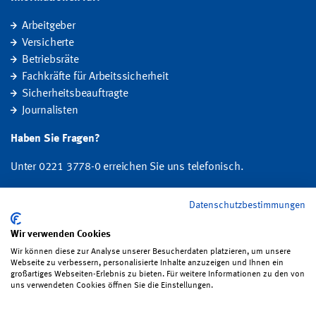
Arbeitgeber
Versicherte
Betriebsräte
Fachkräfte für Arbeitssicherheit
Sicherheitsbeauftragte
Journalisten
Haben Sie Fragen?
Unter 0221 3778-0 erreichen Sie uns telefonisch.
Hier finden Sie Ihre Ansprechperson für Rehabilitation und
Datenschutzbestimmungen
Entschädigung, Prävention sowie Fragen zu Mitgliedschaft und Beitrag.
Wir verwenden Cookies
Wir können diese zur Analyse unserer Besucherdaten platzieren, um unsere
Folgen Sie uns:
Webseite zu verbessern, personalisierte Inhalte anzuzeigen und Ihnen ein
großartiges Webseiten-Erlebnis zu bieten. Für weitere Informationen zu den von
uns verwendeten Cookies öffnen Sie die Einstellungen.
Impressum
·
Datenschutz
·
Satzung
·
Sitemap
·
Erklärung zur