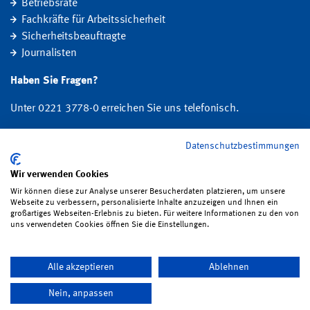
Betriebsräte
Fachkräfte für Arbeitssicherheit
Sicherheitsbeauftragte
Journalisten
Haben Sie Fragen?
Unter 0221 3778-0 erreichen Sie uns telefonisch.
Hier finden Sie Ihre Ansprechperson für Rehabilitation und
Datenschutzbestimmungen
Entschädigung, Prävention sowie Fragen zu Mitgliedschaft und Beitrag.
Wir verwenden Cookies
Folgen Sie uns:
Wir können diese zur Analyse unserer Besucherdaten platzieren, um unsere
Webseite zu verbessern, personalisierte Inhalte anzuzeigen und Ihnen ein
großartiges Webseiten-Erlebnis zu bieten. Für weitere Informationen zu den von
uns verwendeten Cookies öffnen Sie die Einstellungen.
Impressum
·
Datenschutz
·
Satzung
·
Sitemap
·
Erklärung zur
Alle akzeptieren
Ablehnen
Barrierefreiheit
·
Bildrechte
·
Kontakt
Nein, anpassen