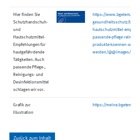
Hier finden Sie
https://www.bgetem.de/re
Schutzhandschuh-
gesundheitsschutz/bilder
und
hautschutzmittel-empfehl
Hautschutzmittel-
passende-pflege-reinigung
Empfehlungen für
produkte-koennen-sofort-
hautgefährdende
werden/@@images/imag
Tätigkeiten. Auch
passende Pflege-,
Reinigungs- und
Desinfektionsmittel
schlagen wir vor.
Grafik zur
https://meine.bgetem.de
Illustration
Zurück zum Inhalt