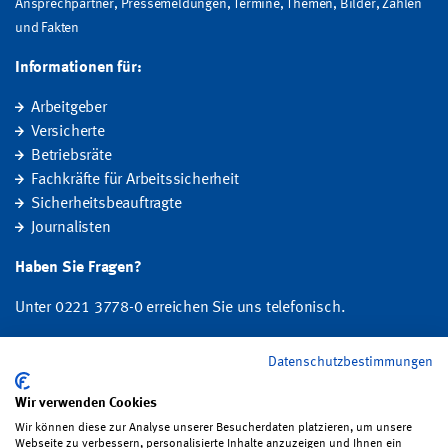
Ansprechpartner, Pressemeldungen, Termine, Themen, Bilder, Zahlen
und Fakten
Informationen für:
Arbeitgeber
Versicherte
Betriebsräte
Fachkräfte für Arbeitssicherheit
Sicherheitsbeauftragte
Journalisten
Haben Sie Fragen?
Unter 0221 3778-0 erreichen Sie uns telefonisch.
Hier finden Sie Ihre Ansprechperson für Rehabilitation und
Datenschutzbestimmungen
Entschädigung, Prävention sowie Fragen zu Mitgliedschaft und Beitrag.
Wir verwenden Cookies
Folgen Sie uns:
Wir können diese zur Analyse unserer Besucherdaten platzieren, um unsere
Webseite zu verbessern, personalisierte Inhalte anzuzeigen und Ihnen ein