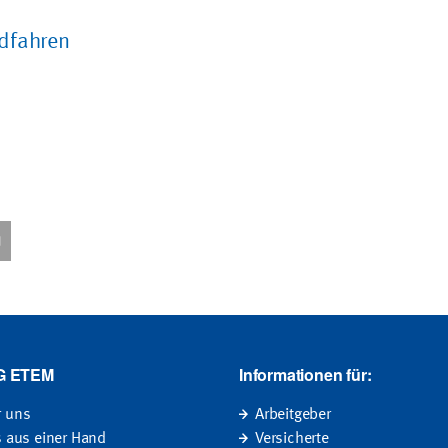
dfahren
G ETEM
Informationen für:
r uns
Arbeitgeber
s aus einer Hand
Versicherte