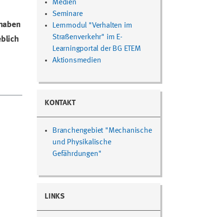
Medien
Seminare
 haben
Lernmodul "Verhalten im
Straßenverkehr" im E-
eblich
Learningportal der BG ETEM
Aktionsmedien
KONTAKT
Branchengebiet "Mechanische
und Physikalische
Gefährdungen"
LINKS