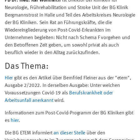
PD Dr. med. Kai Wohlfarth
ist Direktor der Kliniken für
Neurologie, Frührehabilitation und Stroke Unit der BG Klinik
Bergmannstrost in Halle und Teil des Arbeitskreises Neurologie
der BG Kliniken. Sein Rat an Führungskräfte, die die
Wiedereingliederung von Post-Covid-Erkrankten im
Unternehmen begleiten: Nicht nach Schema F vorgehen und
den Betroffenen Zeit geben, um sowohl privat als auch
beruflich wieder in den Alltag zurückzufinden.
Das Thema:
Hier
gibt es den Artikel über Bernfried Fleiner aus der "etem",
Ausgabe 2/2022. In derselben Ausgabe: Unter welchen
Voraussetzungen Covid-19 als
Berufskrankheit oder
Arbeitsunfall anerkannt
wird.
Informationen zum Post-Covid-Programm der BG Kliniken gibt
es
hier
.
Die BG ETEM informiert
an dieser Stelle
über den