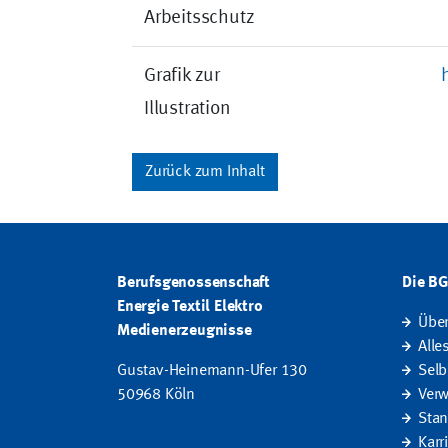
Arbeitsschutz
Grafik zur
Illustration
Zurück zum Inhalt
Berufsgenossenschaft
Die B
Energie Textil Elektro
Übe
Medienerzeugnisse
Alle
Gustav-Heinemann-Ufer 130
Selb
50968 Köln
Verw
Stan
Karr