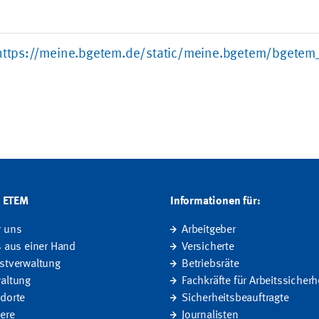
https://meine.bgetem.de/static/meine.bgetem/bgetem_
G ETEM
Informationen für:
r uns
Arbeitgeber
s aus einer Hand
Versicherte
stverwaltung
Betriebsräte
altung
Fachkräfte für Arbeitssicherh
dorte
Sicherheitsbeauftragte
iere
Journalisten