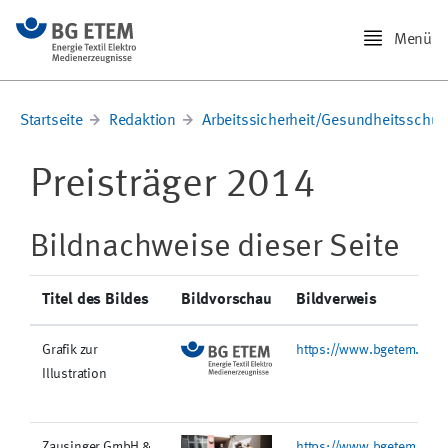
Menü
Startseite
Redaktion
Arbeitssicherheit/Gesundheitsschut
Preisträger 2014
Bildnachweise dieser Seite
Titel des Bildes
Bildvorschau
Bildverweis
Grafik zur
https://www.bgetem.de/@
Illustration
Zausinger GmbH &
https://www.bgetem.de/re