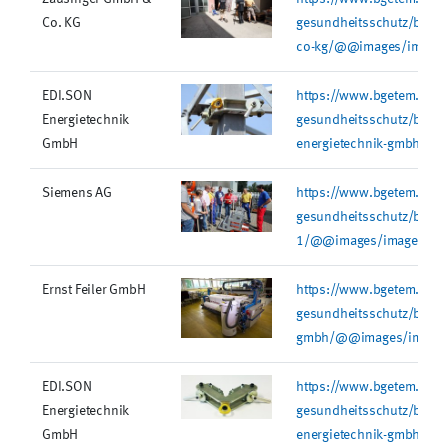
Co. KG
gesundheitsschutz/bilder
co-kg/@@images/image/
EDI.SON
https://www.bgetem.de/re
Energietechnik
gesundheitsschutz/bilder
GmbH
energietechnik-gmbh-1/
Siemens AG
https://www.bgetem.de/re
gesundheitsschutz/bilder
1/@@images/image/min
Ernst Feiler GmbH
https://www.bgetem.de/re
gesundheitsschutz/bilder/
gmbh/@@images/image/
EDI.SON
https://www.bgetem.de/re
Energietechnik
gesundheitsschutz/bilder
GmbH
energietechnik-gmbh/@