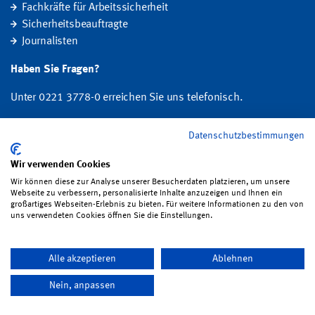
Fachkräfte für Arbeitssicherheit
Sicherheitsbeauftragte
Journalisten
Haben Sie Fragen?
Unter 0221 3778-0 erreichen Sie uns telefonisch.
Hier finden Sie Ihre Ansprechperson für Rehabilitation und
Datenschutzbestimmungen
Entschädigung, Prävention sowie Fragen zu Mitgliedschaft und Beitrag.
Wir verwenden Cookies
Folgen Sie uns:
Wir können diese zur Analyse unserer Besucherdaten platzieren, um unsere
Webseite zu verbessern, personalisierte Inhalte anzuzeigen und Ihnen ein
großartiges Webseiten-Erlebnis zu bieten. Für weitere Informationen zu den von
uns verwendeten Cookies öffnen Sie die Einstellungen.
Impressum
·
Datenschutz
·
Satzung
·
Sitemap
·
Erklärung zur
Alle akzeptieren
Ablehnen
Barrierefreiheit
·
Bildrechte
·
Kontakt
Nein, anpassen