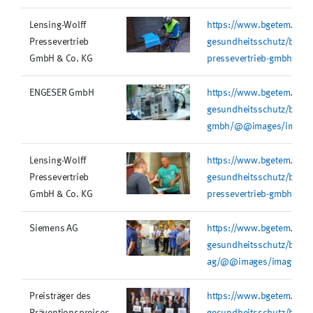
Lensing-Wolff
https://www.bgetem.de/re
Pressevertrieb
gesundheitsschutz/bilder
GmbH & Co. KG
pressevertrieb-gmbh-co
ENGESER GmbH
https://www.bgetem.de/re
gesundheitsschutz/bilder
gmbh/@@images/image/
Lensing-Wolff
https://www.bgetem.de/re
Pressevertrieb
gesundheitsschutz/bilder
GmbH & Co. KG
pressevertrieb-gmbh-co
Siemens AG
https://www.bgetem.de/re
gesundheitsschutz/bilder
ag/@@images/image/mi
Preisträger des
https://www.bgetem.de/re
Präventionspreises
gesundheitsschutz/bilder