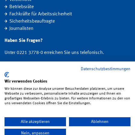
Betriebsräte
Fachkräfte für Arbeitssicherheit
Sicherheitsbeauftragte
Journalisten
Haben Sie Fragen?
Unter 0221 3778-0 erreichen Sie uns telefonisch.
Hier finden Sie Ihre Ansprechperson für Rehabilitation und
Datenschutzbestimmungen
Entschädigung, Prävention sowie Fragen zu Mitgliedschaft und Beitrag.
Wir verwenden Cookies
Folgen Sie uns:
Wir können diese zur Analyse unserer Besucherdaten platzieren, um unsere
Webseite zu verbessern, personalisierte Inhalte anzuzeigen und Ihnen ein
großartiges Webseiten-Erlebnis zu bieten. Für weitere Informationen zu den von
uns verwendeten Cookies öffnen Sie die Einstellungen.
Impressum
·
Datenschutz
·
Satzung
·
Sitemap
·
Erklärung zur
Alle akzeptieren
Ablehnen
Barrierefreiheit
·
Bildrechte
·
Kontakt
Nein, anpassen