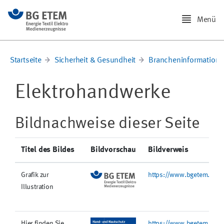
Menü
Startseite
Sicherheit & Gesundheit
Brancheninformation
Elektrohandwerke
Bildnachweise dieser Seite
Titel des Bildes
Bildvorschau
Bildverweis
Grafik zur
https://www.bgetem.de/@
Illustration
Hier finden Sie
https://www.bgetem.de/re