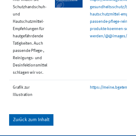
Schutzhandschuh-
gesundheitsschutz/bilder
und
hautschutzmittel-empfehl
Hautschutzmittel-
passende-pflege-reinigung
Empfehlungen für
produkte-koennen-sofort-
hautgefährdende
werden/@@images/imag
Tätigkeiten. Auch
passende Pflege-,
Reinigungs- und
Desinfektionsmittel
schlagen wir vor.
Grafik zur
https://meine.bgetem.de
Illustration
Zurück zum Inhalt