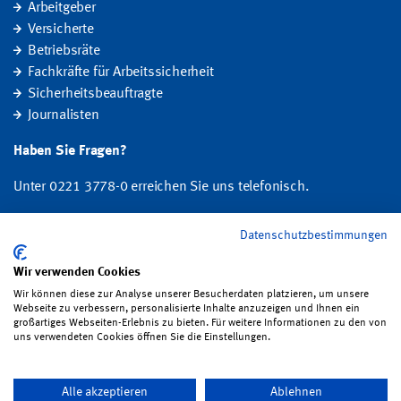
Arbeitgeber
Versicherte
Betriebsräte
Fachkräfte für Arbeitssicherheit
Sicherheitsbeauftragte
Journalisten
Haben Sie Fragen?
Unter 0221 3778-0 erreichen Sie uns telefonisch.
Hier finden Sie Ihre Ansprechperson für Rehabilitation und
Datenschutzbestimmungen
Entschädigung, Prävention sowie Fragen zu Mitgliedschaft und Beitrag.
Wir verwenden Cookies
Folgen Sie uns:
Wir können diese zur Analyse unserer Besucherdaten platzieren, um unsere
Webseite zu verbessern, personalisierte Inhalte anzuzeigen und Ihnen ein
großartiges Webseiten-Erlebnis zu bieten. Für weitere Informationen zu den von
uns verwendeten Cookies öffnen Sie die Einstellungen.
Impressum
·
Datenschutz
·
Satzung
·
Sitemap
·
Erklärung zur
Alle akzeptieren
Ablehnen
Barrierefreiheit
·
Bildrechte
·
Kontakt