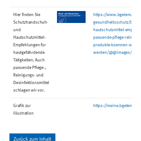
Hier finden Sie
https://www.bgetem.de/re
Schutzhandschuh-
gesundheitsschutz/bilder
und
hautschutzmittel-empfehl
Hautschutzmittel-
passende-pflege-reinigung
Empfehlungen für
produkte-koennen-sofort-
hautgefährdende
werden/@@images/imag
Tätigkeiten. Auch
passende Pflege-,
Reinigungs- und
Desinfektionsmittel
schlagen wir vor.
Grafik zur
https://meine.bgetem.de
Illustration
Zurück zum Inhalt