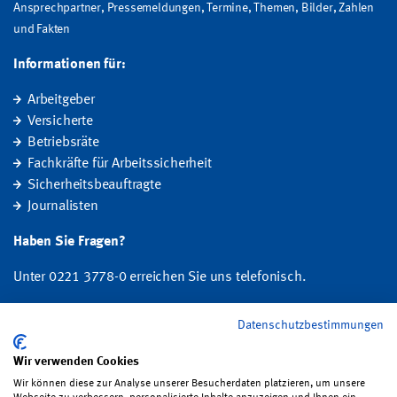
Ansprechpartner, Pressemeldungen, Termine, Themen, Bilder, Zahlen
und Fakten
Informationen für:
Arbeitgeber
Versicherte
Betriebsräte
Fachkräfte für Arbeitssicherheit
Sicherheitsbeauftragte
Journalisten
Haben Sie Fragen?
Unter 0221 3778-0 erreichen Sie uns telefonisch.
Hier finden Sie Ihre Ansprechperson für Rehabilitation und
Datenschutzbestimmungen
Entschädigung, Prävention sowie Fragen zu Mitgliedschaft und Beitrag.
Wir verwenden Cookies
Folgen Sie uns:
Wir können diese zur Analyse unserer Besucherdaten platzieren, um unsere