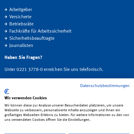
Arbeitgeber
Versicherte
Betriebsräte
Fachkräfte für Arbeitssicherheit
Sicherheitsbeauftragte
Journalisten
Haben Sie Fragen?
Unter 0221 3778-0 erreichen Sie uns telefonisch.
Hier finden Sie Ihre Ansprechperson für Rehabilitation und
Datenschutzbestimmungen
Entschädigung, Prävention sowie Fragen zu Mitgliedschaft und Beitrag.
Wir verwenden Cookies
Folgen Sie uns:
Wir können diese zur Analyse unserer Besucherdaten platzieren, um unsere
Webseite zu verbessern, personalisierte Inhalte anzuzeigen und Ihnen ein
großartiges Webseiten-Erlebnis zu bieten. Für weitere Informationen zu den von
uns verwendeten Cookies öffnen Sie die Einstellungen.
Impressum
·
Datenschutz
·
Satzung
·
Sitemap
·
Erklärung zur