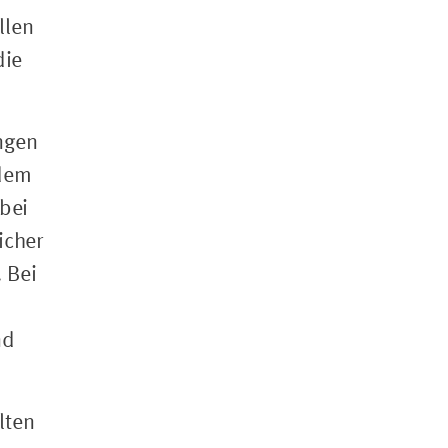
llen
die
ngen
 dem
bei
icher
 Bei
nd
lten