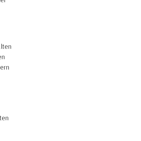
er
,
lten
en
tern
ten