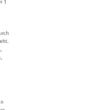
r 1
urch
eht.
,
,
an