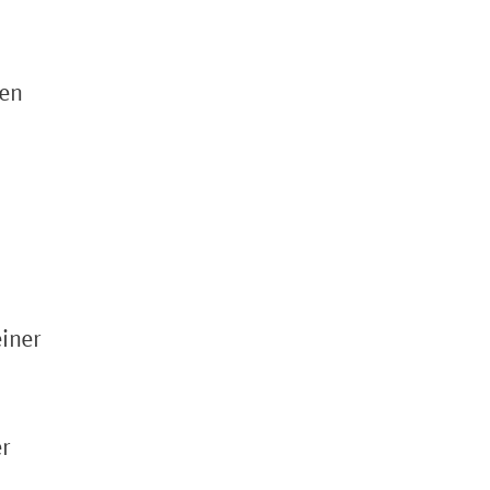
ten
einer
r