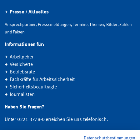
Presse / Aktuelles
Ansprechpartner, Pressemeldungen, Termine, Themen, Bilder, Zahlen
und Fakten
Informationen für:
Arbeitgeber
Versicherte
Betriebsräte
Fachkräfte für Arbeitssicherheit
Sicherheitsbeauftragte
Journalisten
Haben Sie Fragen?
Unter 0221 3778-0 erreichen Sie uns telefonisch.
Hier finden Sie Ihre Ansprechperson für Rehabilitation und
Datenschutzbestimmungen
Entschädigung, Prävention sowie Fragen zu Mitgliedschaft und Beitrag.