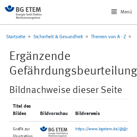
Menü
Startseite
Sicherheit & Gesundheit
Themen von A - Z
O
Ergänzende
Gefährdungsbeurteilun
Bildnachweise dieser Seite
Titel des
Bildes
Bildvorschau
Bildverweis
Grafik zur
https://www.bgetem.de/@@site-l
Illustration