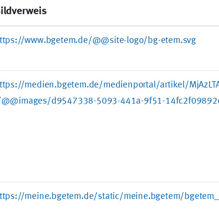
ildverweis
ttps://www.bgetem.de/@@site-logo/bg-etem.svg
ttps://medien.bgetem.de/medienportal/artikel/MjAzL
/@@images/d9547338-5093-441a-9f51-14fc2f09892c
ttps://meine.bgetem.de/static/meine.bgetem/bgetem_