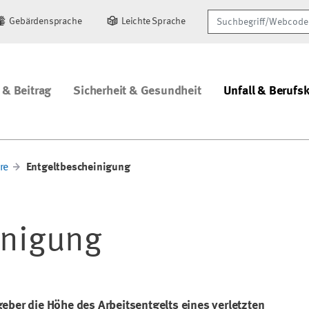
Suchbegriff/Webcode
Gebärdensprache
Leichte Sprache
 & Beitrag
Sicherheit & Gesundheit
Unfall & Berufs
are
Entgeltbescheinigung
inigung
eber die Höhe des Arbeitsentgelts eines verletzten