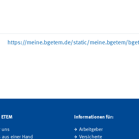
https://meine.bgetem.de/static/meine.bgetem/bge
G ETEM
Informationen für:
r uns
Arbeitgeber
s aus einer Hand
Versicherte